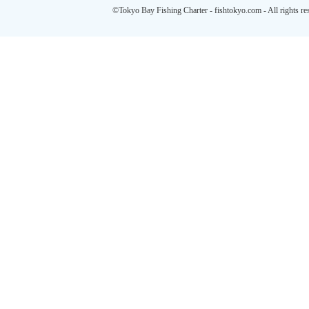
©Tokyo Bay Fishing Charter - fishtokyo.com - All rights re