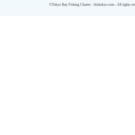
©Tokyo Bay Fishing Charter - fishtokyo.com - All rights re