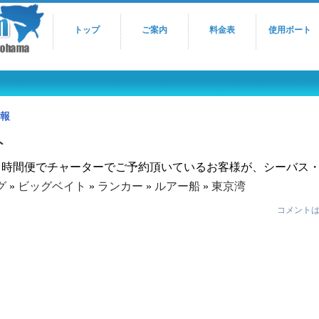
トップ
ご案内
料金表
使用ボート
報
ト
９時間便でチャーターでご予約頂いているお客様が、シーバス・タ
グ
»
ビッグベイト
»
ランカー
»
ルアー船
»
東京湾
コメント