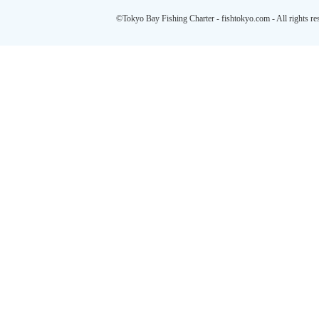
©Tokyo Bay Fishing Charter - fishtokyo.com - All rights re