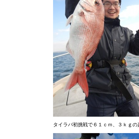
タイラバ初挑戦で６１ｃｍ、３ｋｇの