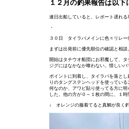
１２月の釣果報告は以下
連日出船していると、レポート遅れる
・
３０日 タイラバメインに色々リレー
まずは出発前に優先順位の確認と相談
開始はタチウオ船団にお邪魔して、タ
ジグにはなかなか喰わない。惜しいバ
ポイントに到着し、タイラバを落とし
りのタングステンヘッドを使っている
何なのか、アワビ貼り使ってる方に明
した。他の方が０～１枚の間に、１時
↓ オレンジの服着てると真鯛が良く