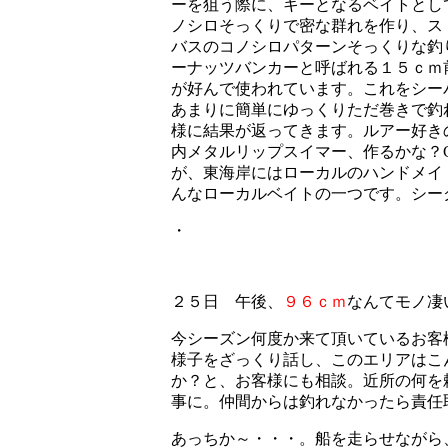
ーを狙う際に、キーとなるベイトとし
ノシロそっくりで密な群れを作り、ス
バスのコノシロパターンそっくりな釣
ーナッツバンカーと呼ばれる１５ｃｍ
が好んで使われています。これをシー
あまりに簡単にゆっくりただ巻きで釣
様に結果が返ってきます。ルアー好き
内メタルリップスイマー、作るかな？GP
が、東海岸にはローカルのハンドメイド
んなローカルベイトの一つです。シー
・
２５日 午後、
９６ｃｍ
なんてモノ凄
今シーズン何度か来て頂いているお客
様子をざっくり話し、このエリアはこ
か？と、お客様にも相談。近所の何を
事に。仲間からは釣れなかったら責任
あっちか～・・・。船を走らせながら