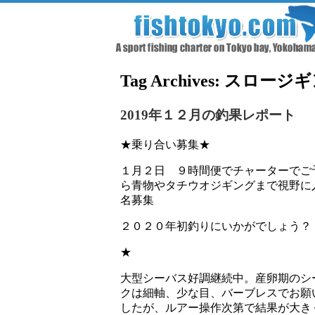
Tag Archives:
スロージギ
2019年１２月の釣果レポート
★乗り合い募集★
１月２日 ９時間便でチャーターでご
ら青物やタチウオジギングまで視野に
名募集
２０２０年初釣りにいかがでしょう？
★
大型シーバス好調継続中。産卵期のシ
クは細軸、少な目、バーブレスでお願
したが、ルアー操作次第で結果が大き