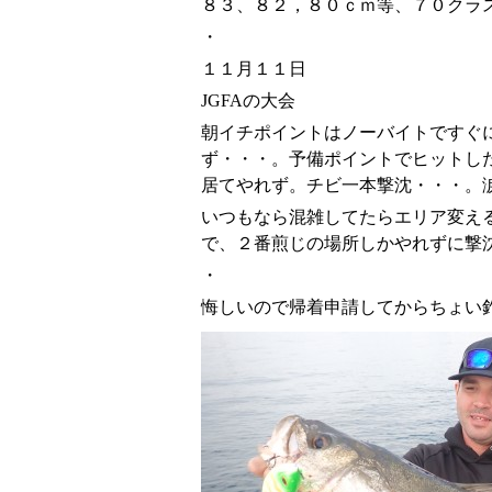
８３、８２，８０ｃｍ等、７０クラ
・
１１月１１日
JGFAの大会
朝イチポイントはノーバイトですぐ
ず・・・。予備ポイントでヒットし
居てやれず。チビ一本撃沈・・・。
いつもなら混雑してたらエリア変え
で、２番煎じの場所しかやれずに撃
・
悔しいので帰着申請してからちょい