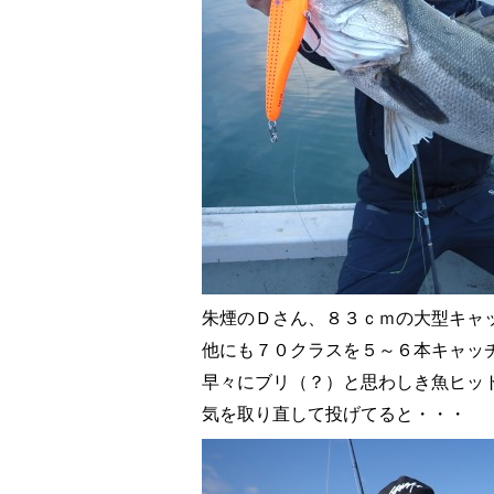
朱煙のＤさん、８３ｃｍの大型キャ
他にも７０クラスを５～６本キャッ
早々にブリ（？）と思わしき魚ヒッ
気を取り直して投げてると・・・