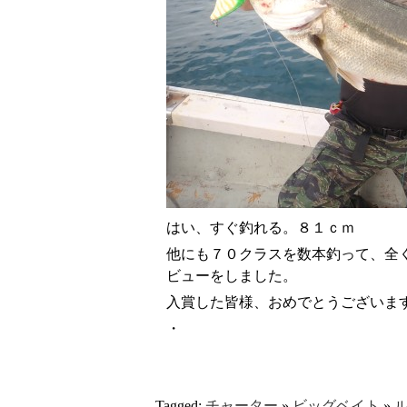
はい、すぐ釣れる。８１ｃｍ
他にも７０クラスを数本釣って、全
ビューをしました。
入賞した皆様、おめでとうございま
・
Tagged:
チャーター
»
ビッグベイト
»